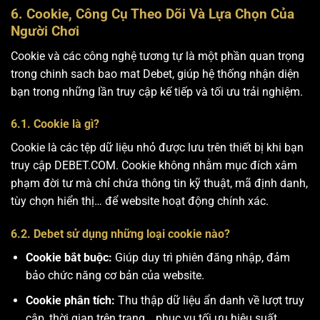
6. Cookie, Công Cụ Theo Dõi Và Lựa Chọn Của
Người Chơi
Cookie và các công nghệ tương tự là một phần quan trọng
trong chinh sach bao mat Debet, giúp hệ thống nhận diện
bạn trong những lần truy cập kế tiếp và tối ưu trải nghiệm.
6.1. Cookie là gì?
Cookie là các tệp dữ liệu nhỏ được lưu trên thiết bị khi bạn
truy cập DEBET.COM. Cookie không nhằm mục đích xâm
phạm đời tư mà chỉ chứa thông tin kỹ thuật, mã định danh,
tùy chọn hiển thị… để website hoạt động chính xác.
6.2. Debet sử dụng những loại cookie nào?
Cookie bắt buộc:
Giúp duy trì phiên đăng nhập, đảm
bảo chức năng cơ bản của website.
Cookie phân tích:
Thu thập dữ liệu ẩn danh về lượt truy
cập, thời gian trên trang… phục vụ tối ưu hiệu suất.