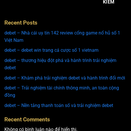
KIẾM
Recent Posts
debet – Nhà cái uy tín 142 review cổng game nổ hũ số 1
Việt Nam
debet – debet win trang cá cược số 1 vietnam
debet – thương hiệu đột phá và hành trình trải nghiệm
debet
debet – Khám phá trải nghiệm debet và hành trình đổi mới
debet – Trải nghiệm tài chính thông minh, an toàn cộng
đồng
debet – Nền tảng thanh toán số và trải nghiệm debet
Recent Comments
Không có bình luận nào để hiển thị.