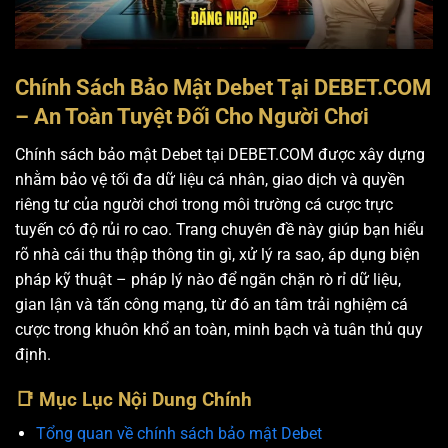
Chính Sách Bảo Mật Debet Tại DEBET.COM
– An Toàn Tuyệt Đối Cho Người Chơi
Chính sách bảo mật Debet tại DEBET.COM được xây dựng
nhằm bảo vệ tối đa dữ liệu cá nhân, giao dịch và quyền
riêng tư của người chơi trong môi trường cá cược trực
tuyến có độ rủi ro cao. Trang chuyên đề này giúp bạn hiểu
rõ nhà cái thu thập thông tin gì, xử lý ra sao, áp dụng biện
pháp kỹ thuật – pháp lý nào để ngăn chặn rò rỉ dữ liệu,
gian lận và tấn công mạng, từ đó an tâm trải nghiệm cá
cược trong khuôn khổ an toàn, minh bạch và tuân thủ quy
định.
📑 Mục Lục Nội Dung Chính
Tổng quan về chính sách bảo mật Debet