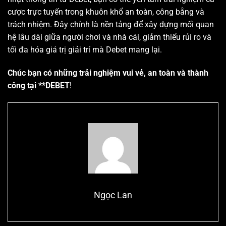
cược trực tuyến trong khuôn khổ an toàn, công bằng và
trách nhiệm. Đây chính là nền tảng để xây dựng mối quan
hệ lâu dài giữa người chơi và nhà cái, giảm thiểu rủi ro và
tối đa hóa giá trị giải trí mà Debet mang lại.
Chúc bạn có những trải nghiệm vui vẻ, an toàn và thành
công tại **DEBET
!
Ngọc Lan