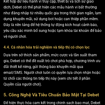
Kết hợp dữ liệu hành vi truy cập, thiết bị và lịch sử giao
dịch, Debet có thể phát hiện các mẫu hành vi bất thường
như đăng nhập từ nhiều quốc gia trong thời gian ngắn, lạm
dụng khuyến mãi, sử dụng bot hoặc can thiệp phần mềm.
Đây là nền tảng để hệ thống tự động kích hoạt cảnh báo,
yêu cầu xác minh bổ sung hoặc tạm khóa tài khoản để bảo
vệ người chơi.
4.4. Cá nhân hóa trải nghiệm và tiếp thị có chọn lọc
Dựa trên sở thích sản phẩm, mức cược và tần suất tham
gia, Debet có thể đề xuất trò chơi phù hợp, chương trình ưu
đãi thiết kế riêng, gửi thông báo khuyến mãi qua
email/SMS. Người chơi luôn có quyền lựa chọn nhận hoặc
từ chối các thông tin tiếp thị này (xem chi tiết ở phần
Quyền của người chơi).
5. Công Nghệ Và Tiêu Chuẩn Bảo Mật Tại Debet
Để hiện thực hóa cam kết trong chinh sach bao mat, Debet