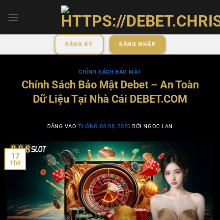
Bỏ
qua
nội
dung
ĐĂNG KÝ
ĐĂNG NHẬP
CHÍNH SÁCH BẢO MẬT
Chính Sách Bảo Mật Debet – An Toàn
Dữ Liệu Tại Nhà Cái DEBET.COM
ĐĂNG VÀO
THÁNG 08 08, 2026
BỞI
NGỌC LAN
17
Th9