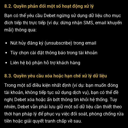
8.2. Quyền phản đối một số hoạt động xử lý
Bạn có thể yêu cầu Debet ngừng sử dụng dữ liệu cho mục
đích tiếp thị trực tiếp (ví dụ: dừng nhận SMS, email khuyến
mãi) thông qua:
Nút hủy đăng ký (unsubscribe) trong email
Tùy chọn cài đặt thông báo trong tài khoản
Liên hệ bộ phận hỗ trợ khách hàng
8.3. Quyền yêu cầu xóa hoặc hạn chế xử lý dữ liệu
Trong một số điều kiện nhất định (ví dụ: bạn muốn đóng
tài khoản, không tiếp tục sử dụng dịch vụ), bạn có thể đề
nghị Debet xóa hoặc ẩn bớt thông tin khỏi hệ thống. Tuy
nhiên, Debet vẫn phải lưu giữ một số dữ liệu cần thiết theo
thời hạn pháp lý để phục vụ việc đối soát, phòng chống rửa
tiền hoặc giải quyết tranh chấp về sau.