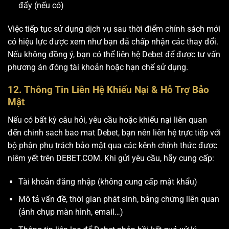
đẩy (nếu có)
Việc tiếp tục sử dụng dịch vụ sau thời điểm chính sách mới
có hiệu lực được xem như bạn đã chấp nhận các thay đổi.
Nếu không đồng ý, bạn có thể liên hệ Debet để được tư vấn
phương án đóng tài khoản hoặc hạn chế sử dụng.
12. Thông Tin Liên Hệ Khiếu Nại & Hỗ Trợ Bảo
Mật
Nếu có bất kỳ câu hỏi, yêu cầu hoặc khiếu nại liên quan
đến chinh sach bao mat Debet, bạn nên liên hệ trực tiếp với
bộ phận phụ trách bảo mật qua các kênh chính thức được
niêm yết trên DEBET.COM. Khi gửi yêu cầu, hãy cung cấp:
Tài khoản đăng nhập (không cung cấp mật khẩu)
Mô tả vấn đề, thời gian phát sinh, bằng chứng liên quan
(ảnh chụp màn hình, email…)