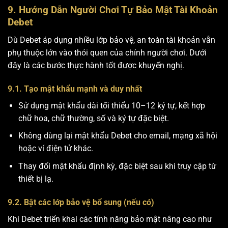
9. Hướng Dẫn Người Chơi Tự Bảo Mật Tài Khoản
Debet
Dù Debet áp dụng nhiều lớp bảo vệ, an toàn tài khoản vẫn
phụ thuộc lớn vào thói quen của chính người chơi. Dưới
đây là các bước thực hành tốt được khuyến nghị.
9.1. Tạo mật khẩu mạnh và duy nhất
Sử dụng mật khẩu dài tối thiểu 10–12 ký tự, kết hợp
chữ hoa, chữ thường, số và ký tự đặc biệt.
Không dùng lại mật khẩu Debet cho email, mạng xã hội
hoặc ví điện tử khác.
Thay đổi mật khẩu định kỳ, đặc biệt sau khi truy cập từ
thiết bị lạ.
9.2. Bật các lớp bảo vệ bổ sung (nếu có)
Khi Debet triển khai các tính năng bảo mật nâng cao như