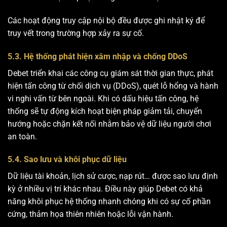
Các hoạt động truy cập nội bộ đều được ghi nhật ký để
truy vết trong trường hợp xảy ra sự cố.
5.3. Hệ thống phát hiện xâm nhập và chống DDoS
Debet triển khai các công cụ giám sát thời gian thực, phát
hiện tấn công từ chối dịch vụ (DDoS), quét lỗ hổng và hành
vi nghi vấn từ bên ngoài. Khi có dấu hiệu tấn công, hệ
thống sẽ tự động kích hoạt biện pháp giảm tải, chuyển
hướng hoặc chặn kết nối nhằm bảo vệ dữ liệu người chơi
an toàn.
5.4. Sao lưu và khôi phục dữ liệu
Dữ liệu tài khoản, lịch sử cược, nạp rút… được sao lưu định
kỳ ở nhiều vị trí khác nhau. Điều này giúp Debet có khả
năng khôi phục hệ thống nhanh chóng khi có sự cố phần
cứng, thảm họa thiên nhiên hoặc lỗi vận hành.