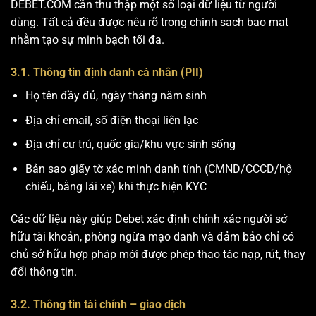
DEBET.COM cần thu thập một số loại dữ liệu từ người
dùng. Tất cả đều được nêu rõ trong chinh sach bao mat
nhằm tạo sự minh bạch tối đa.
3.1. Thông tin định danh cá nhân (PII)
Họ tên đầy đủ, ngày tháng năm sinh
Địa chỉ email, số điện thoại liên lạc
Địa chỉ cư trú, quốc gia/khu vực sinh sống
Bản sao giấy tờ xác minh danh tính (CMND/CCCD/hộ
chiếu, bằng lái xe) khi thực hiện KYC
Các dữ liệu này giúp Debet xác định chính xác người sở
hữu tài khoản, phòng ngừa mạo danh và đảm bảo chỉ có
chủ sở hữu hợp pháp mới được phép thao tác nạp, rút, thay
đổi thông tin.
3.2. Thông tin tài chính – giao dịch