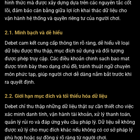
hình thức mà được xây dựng dựa trên các nguyên tắc cốt
lõi, đảm bảo cân bằng giữa lợi ích khai thác dữ liệu cho
vận hành hệ thống và quyền riêng tư của người chơi.
2.1. Minh bạch và dễ hiểu
Debet cam kết cung cấp thông tin rõ ràng, dễ hiểu về loại
dữ liệu được thu thập, mục đích sử dụng và đối tượng
được phép truy cập. Các điều khoản chinh sach bao mat
được trình bày theo dạng chủ đề, tránh thuật ngữ chuyên
môn phức tạp, giúp người chơi dễ dàng nắm bắt trước khi
ra quyết định.
2.2. Giới hạn mục đích và tối thiểu hóa dữ liệu
Debet chỉ thu thập những dữ liệu thật sự cần thiết cho việc
xác minh danh tính, vận hành tài khoản, xử lý thanh toán,
quản lý rủi ro và đáp ứng yêu cầu pháp lý. Dữ liệu sẽ không
được xử lý cho mục đích khác nếu không có cơ sở pháp lý
phù hợp hoặc sự đồng ý rõ ràng từ người chơi.