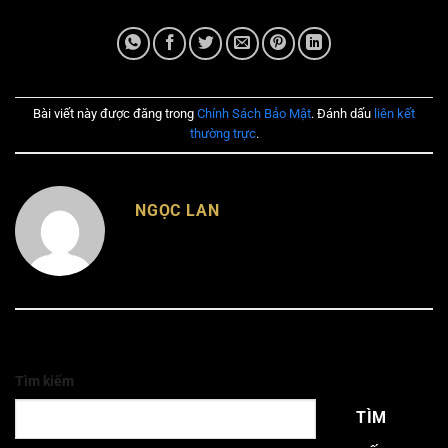
Bài viết này được đăng trong
Chính Sách Bảo Mật
. Đánh dấu
liên kết
thường trực
.
NGỌC LAN
Tìm kiếm
TÌM