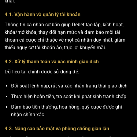
khai.
4.1. Vận hành và quản lý tài khoản
Thông tin cá nhân cơ bản giúp Debet tạo lập, kích hoạt,
khóa/mở khóa, thay đổi hạn mức và đảm bảo mỗi tài
khoản cá cược chỉ thuộc về một cá nhân duy nhất, giảm
thiểu nguy cơ tài khoản ảo, trục lợi khuyến mãi.
4.2. Xử lý thanh toán và xác minh giao dịch
Dữ liệu tài chính được sử dụng để:
Đối soát lệnh nạp, rút và xác nhận trạng thái giao dịch
Thực hiện hoàn tiền, tra soát khi phát sinh tranh chấp
Đảm bảo tiền thưởng, hoa hồng, quỹ cược được ghi
nhận chính xác
4.3. Nâng cao bảo mật và phòng chống gian lận