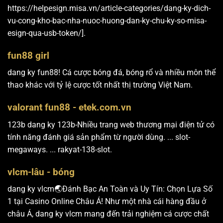
https://helpesign.misa.vn/article-categories/dang-ky-dich-
vu-cong-kho-bac-nha-nuoc-huong-dan-ky-chu-ky-so-misa-
esign-qua-usb-token/].
fun88 girl
dang ky fun88! Cá cược bóng đá, bóng rổ và nhiều môn thể
thao khác với tỷ lệ cược tốt nhất thị trường Việt Nam.
valorant fun88 - etek.com.vn
123b dang ky 123b-Nhiều trang web thương mại điện tử có
tính năng đánh giá sản phẩm từ người dùng. ... slot-
megaways. ... rakyat-138-slot.
vlcm-lâu - bóng
dang ky vlcm🌏Đánh Bạc An Toàn và Uy Tín: Chọn Lựa Số
1 tại Casino Online Châu Á! Như một nhà cái hàng đầu ở
châu Á, dang ky vlcm mang đến trải nghiệm cá cược chất