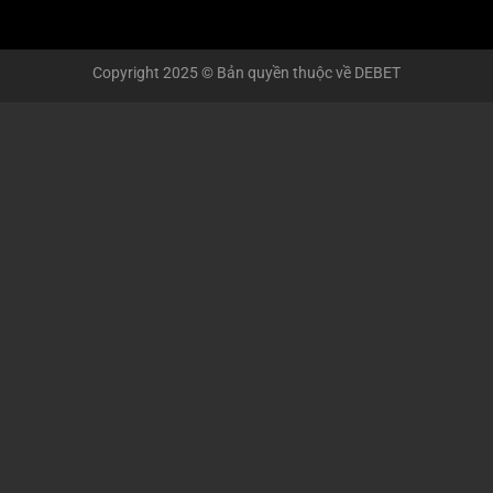
Copyright 2025 © Bản quyền thuộc về
DEBET