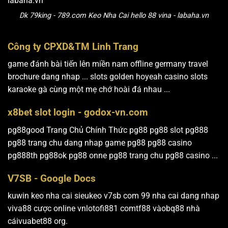
Dk 79king - 789.com Keo Nha Cai hello 88 vina - labaha.vn
Công ty CPXD&TM Linh Trang
game đánh bài tiến lên miền nam offline germany travel
brochure dang nhap ... slots golden hoyeah casino slots
karaoke gà cùng một mẹ chớ hoài đá nhau ...
x8bet slot login - godox-vn.com
pg88good Trang Chủ Chính Thức pg88 pg88 slot pg888
pg88 trang chu dang nhap game pg88 pg88 casino
pg888th pg88ok pg88 onne pg88 trang chu pg88 casino ...
V7SB - Google Docs
kuwin keo nha cai sieukeo v7sb com 99 nha cai dang nhap
viva88 cược online vnlotofi881 comtf88 vàobq88 nhà
cáivuabet88 org.