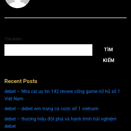
Tìm kiếm
TÌM
KIẾM
Recent Posts
debet – Nhà cái uy tín 142 review cổng game nổ hũ số 1
Việt Nam
debet – debet win trang cá cược số 1 vietnam
debet – thương hiệu đột phá và hành trình trải nghiệm
debet