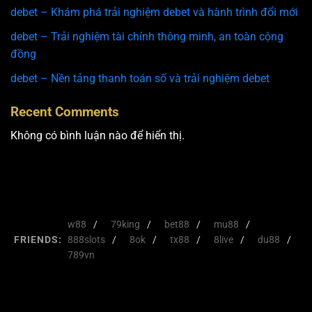
debet – Khám phá trải nghiệm debet và hành trình đổi mới
debet – Trải nghiệm tài chính thông minh, an toàn cộng
đồng
debet – Nền tảng thanh toán số và trải nghiệm debet
Recent Comments
Không có bình luận nào để hiển thị.
w88
79king
bet88
mu88
FRIENDS:
888slots
8ok
tx88
8live
du88
789vn