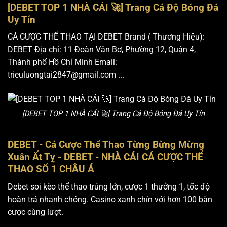
[DEBET TOP 1 NHÀ CÁI 🚀] Trang Cá Độ Bóng Đá
Uy Tín
CÁ CƯỢC THỂ THAO TẠI DEBET Brand ( Thương Hiệu):
DEBET Địa chỉ: 11 Đoàn Văn Bơ, Phường 12, Quận 4,
Thành phố Hồ Chí Minh Email:
trieuluongtai2847@gmail.com
...
[DEBET TOP 1 NHÀ CÁI 🚀] Trang Cá Độ Bóng Đá Uy Tín
DEBET - Cá Cược Thể Thao Từng Bừng Mừng
Xuân Ất Tỵ - DEBET - NHÀ CÁI CÁ CƯỢC THỂ
THAO SỐ 1 CHÂU Á
Debet soi kèo thể thao trúng lớn, cược 1 thưởng 1, tốc độ
hoàn trả nhanh chóng. Casino xanh chín với hơn 100 bàn
cược cùng lượt.