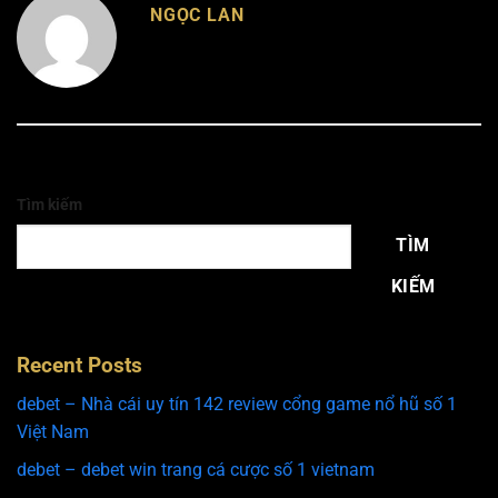
NGỌC LAN
Tìm kiếm
TÌM
KIẾM
Recent Posts
debet – Nhà cái uy tín 142 review cổng game nổ hũ số 1
Việt Nam
debet – debet win trang cá cược số 1 vietnam