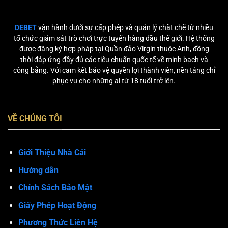
DEBET
vận hành dưới sự cấp phép và quản lý chặt chẽ từ nhiều
tổ chức giám sát trò chơi trực tuyến hàng đầu thế giới. Hệ thống
được đăng ký hợp pháp tại Quần đảo Virgin thuộc Anh, đồng
thời đáp ứng đầy đủ các tiêu chuẩn quốc tế về minh bạch và
công bằng. Với cam kết bảo vệ quyền lợi thành viên, nền tảng chỉ
phục vụ cho những ai từ 18 tuổi trở lên.
VỀ CHÚNG TÔI
Giới Thiệu Nhà Cái
Hướng dẫn
Chính Sách Bảo Mật
Giấy Phép Hoạt Động
Phương Thức Liên Hệ