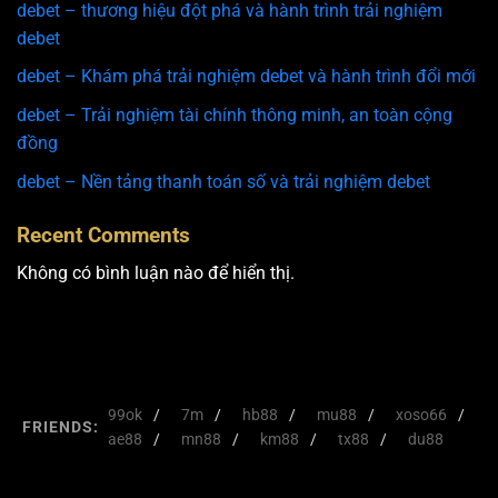
debet – thương hiệu đột phá và hành trình trải nghiệm
debet
debet – Khám phá trải nghiệm debet và hành trình đổi mới
debet – Trải nghiệm tài chính thông minh, an toàn cộng
đồng
debet – Nền tảng thanh toán số và trải nghiệm debet
Recent Comments
Không có bình luận nào để hiển thị.
99ok
7m
hb88
mu88
xoso66
FRIENDS:
ae88
mn88
km88
tx88
du88