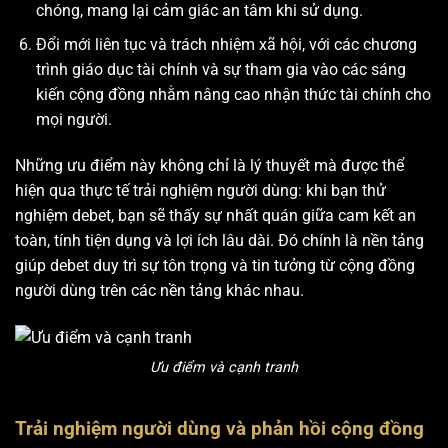
chóng, mang lại cảm giác an tâm khi sử dụng.
Đổi mới liên tục và trách nhiệm xã hội, với các chương
trình giáo dục tài chính và sự tham gia vào các sáng
kiến cộng đồng nhằm nâng cao nhận thức tài chính cho
mọi người.
Những ưu điểm này không chỉ là lý thuyết mà được thể
hiện qua thực tế trải nghiệm người dùng: khi bạn thử
nghiệm debet, bạn sẽ thấy sự nhất quán giữa cam kết an
toàn, tính tiện dụng và lợi ích lâu dài. Đó chính là nền tảng
giúp debet duy trì sự tôn trọng và tin tưởng từ cộng đồng
người dùng trên các nền tảng khác nhau.
Ưu điểm và cạnh tranh
Trải nghiệm người dùng và phản hồi cộng đồng