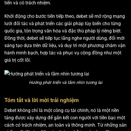
tiến và có trách nhiệm.
Khởi động cho bước tiến tiếp theo, debet sẽ mở rộng mạng
lưới đối tác và phát triển các giải pháp tùy biến cho từng
quốc gia, tôn trọng văn hóa và đặc thù pháp lý riêng biệt.
Đồng thời, debet sẽ tiếp tục lắng nghe người dùng, đổi mới
sáng tạo dựa trên dữ liệu, và duy trì một phương châm vận
hành minh bạch, hợp tác và phục vụ cộng đồng như một
giá trị cốt lõi.
Hướng phát triển và tầm nhìn tương lai
Tóm tắt và lời mời trải nghiệm
Debet không chỉ là một công cụ tài chính, nó là một nền
tảng được xây dựng để gắn kết con người với tiền bạc một
cách có trách nhiệm, an toàn và thông minh. Từ những sản