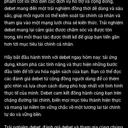
phẩm cốt lõi cho đến các dịch vụ hỗ trợ và cộng đồng,
debet mang đến một trải nghiệm đồng thời dễ dùng và sâu
sắc, giúp mỗi người có thể kiểm soát tài chính cá nhân và
tham gia vào một mạng lưới chia sẻ kiến thức. Trải nghiệm
debet mang lại cảm giác được chăm sóc và được tôn
trọng, khi mỗi thao tác được thiết kế để giúp bạn tiến gần
hơn tới mục tiêu tài chính cá nhân.
Hãy bắt đầu hành trình với debet ngay hôm nay: tải ứng
dụng, khám phá các tính năng và thực hiện những bước
đầu tiên để tối ưu hóa ngân sách của bạn. Bạn có thể đọc
các đánh giá debet từ cộng đồng người dùng để có thêm
góc nhìn và lựa chọn cách dùng phù hợp nhất với tình hình
thực tế của mình. Debet cam kết đồng hành cùng bạn trên
chặng đường tài chính, biến mọi mục tiêu thành hiện thực
và mang lại niềm tin vững chắc về một tương lai tài chính
tự do và vững bền.
Trải nghiệm debet, đánh giá debet và tham gia cùng chúng