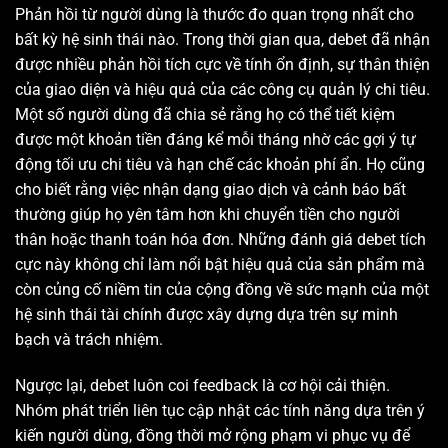
Phản hồi từ người dùng là thước đo quan trọng nhất cho
bất kỳ hệ sinh thái nào. Trong thời gian qua, debet đã nhận
được nhiều phản hồi tích cực về tính ổn định, sự thân thiện
của giao diện và hiệu quả của các công cụ quản lý chi tiêu.
Một số người dùng đã chia sẻ rằng họ có thể tiết kiệm
được một khoản tiền đáng kể mỗi tháng nhờ các gợi ý tự
động tối ưu chi tiêu và hạn chế các khoản phí ẩn. Họ cũng
cho biết rằng việc nhận dạng giao dịch và cảnh báo bất
thường giúp họ yên tâm hơn khi chuyển tiền cho người
thân hoặc thanh toán hóa đơn. Những đánh giá debet tích
cực này không chỉ làm nổi bật hiệu quả của sản phẩm mà
còn củng cố niềm tin của cộng đồng về sức mạnh của một
hệ sinh thái tài chính được xây dựng dựa trên sự minh
bạch và trách nhiệm.
Ngược lại, debet luôn coi feedback là cơ hội cải thiện.
Nhóm phát triển liên tục cập nhật các tính năng dựa trên ý
kiến người dùng, đồng thời mở rộng phạm vi phục vụ để