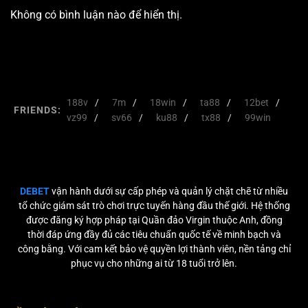
Không có bình luận nào để hiển thị.
188v
7m
18win
ta88
12bet
FRIENDS:
vz99
sv66
ku88
tx88
99win
DEBET
vận hành dưới sự cấp phép và quản lý chặt chẽ từ nhiều
tổ chức giám sát trò chơi trực tuyến hàng đầu thế giới. Hệ thống
được đăng ký hợp pháp tại Quần đảo Virgin thuộc Anh, đồng
thời đáp ứng đầy đủ các tiêu chuẩn quốc tế về minh bạch và
công bằng. Với cam kết bảo vệ quyền lợi thành viên, nền tảng chỉ
phục vụ cho những ai từ 18 tuổi trở lên.