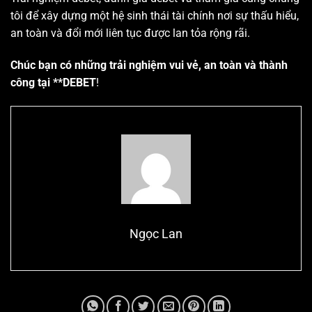
tôi để xây dựng một hệ sinh thái tài chính nơi sự thấu hiểu,
an toàn và đổi mới liên tục được lan tỏa rộng rãi.
Chúc bạn có những trải nghiệm vui vẻ, an toàn và thành
công tại **DEBET
!
Ngọc Lan