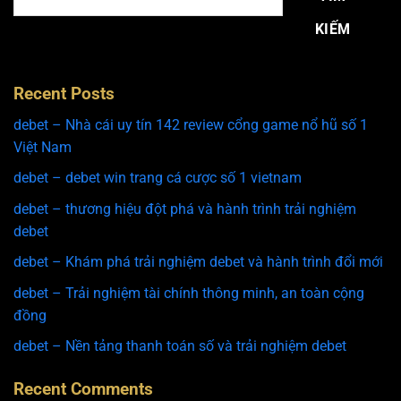
KIẾM
Recent Posts
debet – Nhà cái uy tín 142 review cổng game nổ hũ số 1
Việt Nam
debet – debet win trang cá cược số 1 vietnam
debet – thương hiệu đột phá và hành trình trải nghiệm
debet
debet – Khám phá trải nghiệm debet và hành trình đổi mới
debet – Trải nghiệm tài chính thông minh, an toàn cộng
đồng
debet – Nền tảng thanh toán số và trải nghiệm debet
Recent Comments