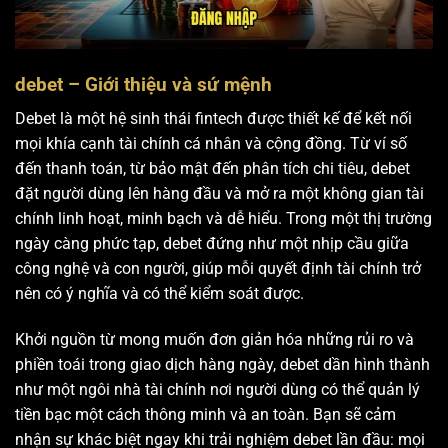
debet – Giới thiệu và sứ mệnh
Debet là một hệ sinh thái fintech được thiết kế để kết nối
mọi khía cạnh tài chính cá nhân và cộng đồng. Từ ví số
đến thanh toán, từ bảo mật đến phân tích chi tiêu, debet
đặt người dùng lên hàng đầu và mở ra một không gian tài
chính linh hoạt, minh bạch và dễ hiểu. Trong một thị trường
ngày càng phức tạp, debet đứng như một nhịp cầu giữa
công nghệ và con người, giúp mỗi quyết định tài chính trở
nên có ý nghĩa và có thể kiểm soát được.
Khởi nguồn từ mong muốn đơn giản hóa những rủi ro và
phiền toái trong giao dịch hàng ngày, debet dần hình thành
như một ngôi nhà tài chính nơi người dùng có thể quản lý
tiền bạc một cách thông minh và an toàn. Bạn sẽ cảm
nhận sự khác biệt ngay khi trải nghiệm debet lần đầu: mọi