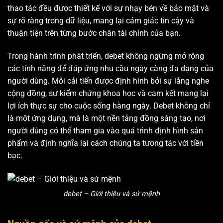
thao tác đều được thiết kế với sự nhạy bén về bảo mật và
sự rõ ràng trong dữ liệu, mang lại cảm giác tin cậy và
thuận tiện trên từng bước chân tài chính của bạn.
Trong hành trình phát triển, debet không ngừng mở rộng
các tính năng để đáp ứng nhu cầu ngày càng đa dạng của
người dùng. Mỗi cải tiến được định hình bởi sự lắng nghe
cộng đồng, sự kiểm chứng khoa học và cam kết mang lại
lợi ích thực sự cho cuộc sống hàng ngày. Debet không chỉ
là một ứng dụng, mà là một nền tảng đồng sáng tạo, nơi
người dùng có thể tham gia vào quá trình định hình sản
phẩm và định nghĩa lại cách chúng ta tương tác với tiền
bạc.
debet – Giới thiệu và sứ mệnh