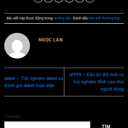
Bài viết này được đăng trong
Hướng dẫn
. Đánh dấu
liên kết thường trực
.
NGỌC LAN
df999 – Dấu ấn đổi mới và
debet – Trải nghiệm debet và
trải nghiệm đỉnh cao cho
đánh giá debet toàn diện
người dùng
Tìm kiếm
TÌM