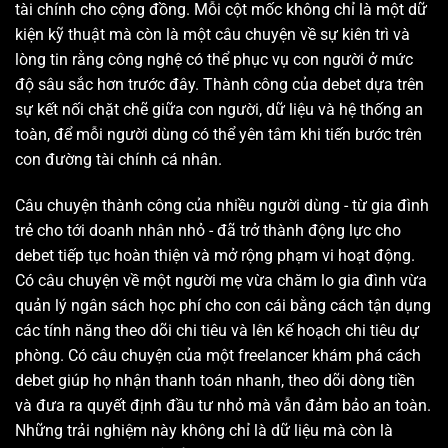
tài chính cho cộng đồng. Mỗi cột mốc không chỉ là một dữ
kiện kỹ thuật mà còn là một câu chuyện về sự kiên trì và
lòng tin rằng công nghệ có thể phục vụ con người ở mức
độ sâu sắc hơn trước đây. Thành công của debet dựa trên
sự kết nối chặt chẽ giữa con người, dữ liệu và hệ thống an
toàn, để mỗi người dùng có thể yên tâm khi tiến bước trên
con đường tài chính cá nhân.
Câu chuyện thành công của nhiều người dùng - từ gia đình
trẻ cho tới doanh nhân nhỏ - đã trở thành động lực cho
debet tiếp tục hoàn thiện và mở rộng phạm vi hoạt động.
Có câu chuyện về một người mẹ vừa chăm lo gia đình vừa
quản lý ngân sách học phí cho con cái bằng cách tận dụng
các tính năng theo dõi chi tiêu và lên kế hoạch chi tiêu dự
phòng. Có câu chuyện của một freelancer khám phá cách
debet giúp họ nhận thanh toán nhanh, theo dõi dòng tiền
và đưa ra quyết định đầu tư nhỏ mà vẫn đảm bảo an toàn.
Những trải nghiệm này không chỉ là dữ liệu mà còn là