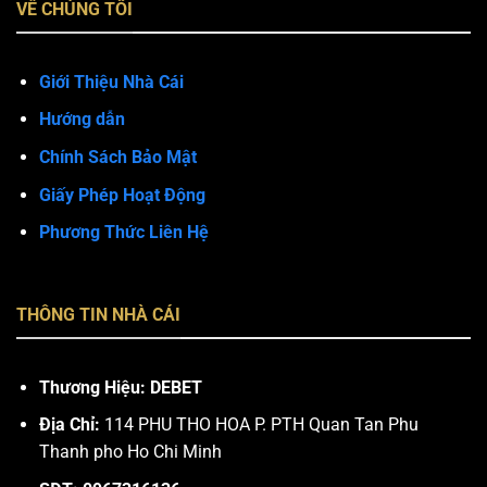
VỀ CHÚNG TÔI
Giới Thiệu Nhà Cái
Hướng dẫn
Chính Sách Bảo Mật
Giấy Phép Hoạt Động
Phương Thức Liên Hệ
THÔNG TIN NHÀ CÁI
Thương Hiệu: DEBET
Địa Chỉ:
114 PHU THO HOA P. PTH Quan Tan Phu
Thanh pho Ho Chi Minh